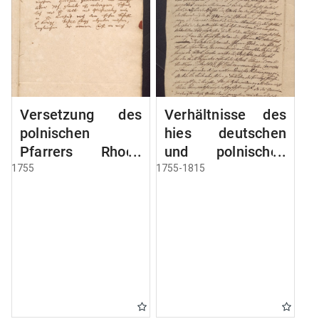
Versetzung des
Verhältnisse des
polnischen
hies deutschen
Pfarrers Rhode
und polnischen
nach Deutsch
Pfarrers
1755
1755-1815
Eylau