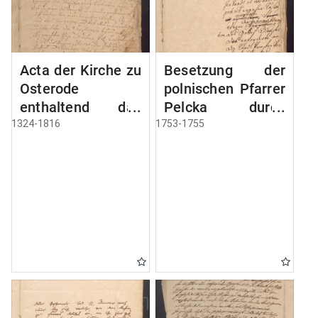
Acta der Kirche zu
Besetzung der
Osterode
polnischen Pfarrer
enthaltend das
Pelcka durch
Privilegium der
Roektor Rhode
1324-1816
1753-1755
Stadt Osterode