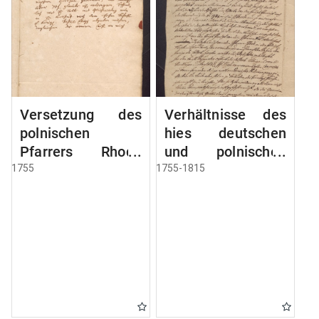
Versetzung des
Verhältnisse des
polnischen
hies deutschen
Pfarrers Rhode
und polnischen
nach Deutsch
Pfarrers
1755
1755-1815
Eylau