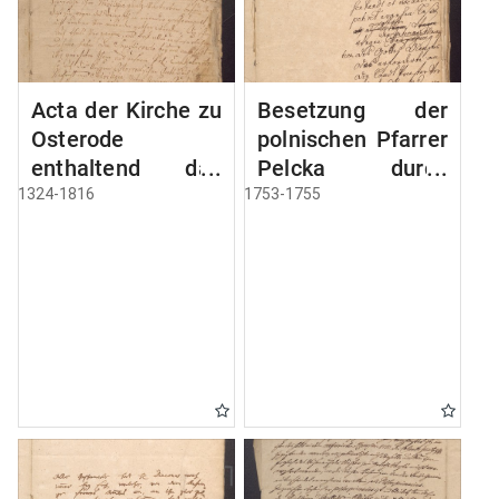
Acta der Kirche zu
Besetzung der
Osterode
polnischen Pfarrer
enthaltend das
Pelcka durch
Privilegium der
Roektor Rhode
1324-1816
1753-1755
Stadt Osterode