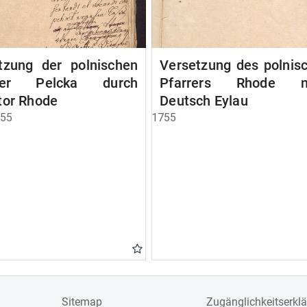
tzung der polnischen
Versetzung des polnis
rrer Pelcka durch
Pfarrers Rhode n
tor Rhode
Deutsch Eylau
755
1755
Sitemap
Zugänglichkeitserkl