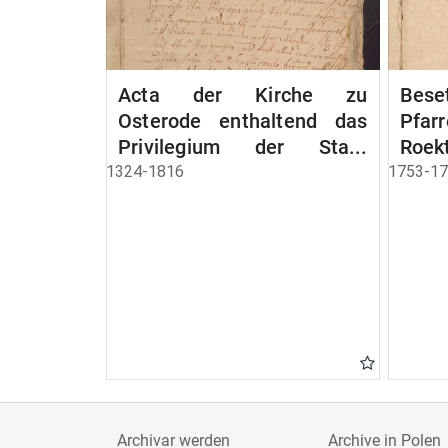
Acta der Kirche zu
Bese
Osterode enthaltend das
Pfa
Privilegium der Stadt
Roek
Osterode
1324-1816
1753-1
Archivar werden
Archive in Polen