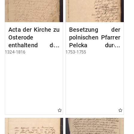
Acta der Kirche zu
Besetzung der
Osterode
polnischen Pfarrer
enthaltend das
Pelcka durch
Privilegium der
Roektor Rhode
1324-1816
1753-1755
Stadt Osterode