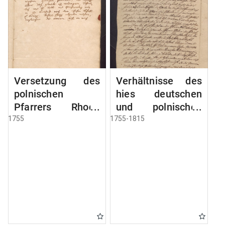
Versetzung des
Verhältnisse des
polnischen
hies deutschen
Pfarrers Rhode
und polnischen
nach Deutsch
Pfarrers
1755
1755-1815
Eylau