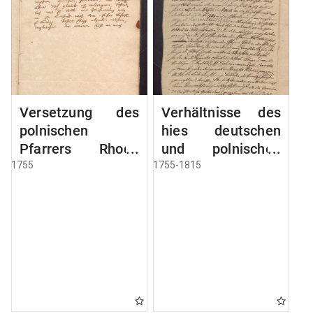
Versetzung des
Verhältnisse des
polnischen
hies deutschen
Pfarrers Rhode
und polnischen
nach Deutsch
Pfarrers
1755
1755-1815
Eylau