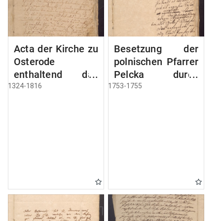
Acta der Kirche zu
Besetzung der
Osterode
polnischen Pfarrer
enthaltend das
Pelcka durch
Privilegium der
Roektor Rhode
1324-1816
1753-1755
Stadt Osterode