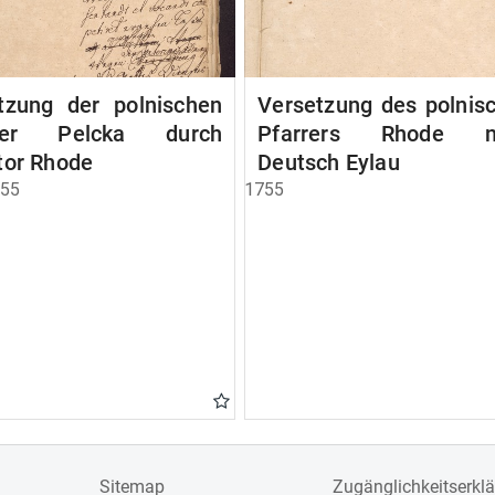
tzung der polnischen
Versetzung des polnis
rrer Pelcka durch
Pfarrers Rhode n
tor Rhode
Deutsch Eylau
755
1755
Sitemap
Zugänglichkeitserkl