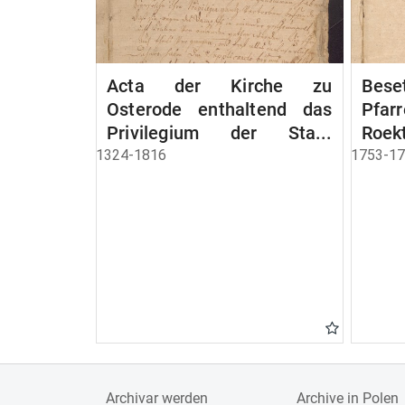
Acta der Kirche zu
Bese
Osterode enthaltend das
Pfa
Privilegium der Stadt
Roek
Osterode
1324-1816
1753-1
Archivar werden
Archive in Polen