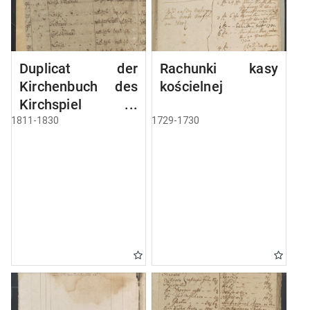
Duplicat der
Rachunki kasy
Kirchenbuch des
kościelnej
Kirchspiel
Angerburg
1811-1830
1729-1730