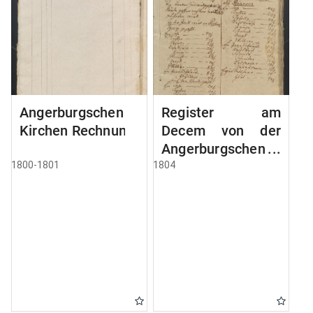
Angerburgschen
Register am
Kirchen Rechnung
Decem von der
Angerburgschen
Kirche
1800-1801
1804