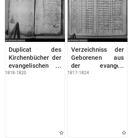
Duplicat des
Verzeichniss der
Kirchenbücher der
Geborenen aus
evangelischen
der evangel.
Kirche zu
Stadt- und
1818-1820
1817-1824
Inowraclaw
Landgemeinde
enthëlt die
von Inowrazlaw
Verzeichniss der
Jahr 1817 bis incl.
Geborenen,
1824
Verstorbenen und
Copulirten vom 1
januar 1818 bis
zum 1 Maerz 1820