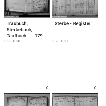
Traubuch,
Sterbe - Register
Sterbebuch,
Taufbuch 1799-
1820
1799-1820
1870-1897