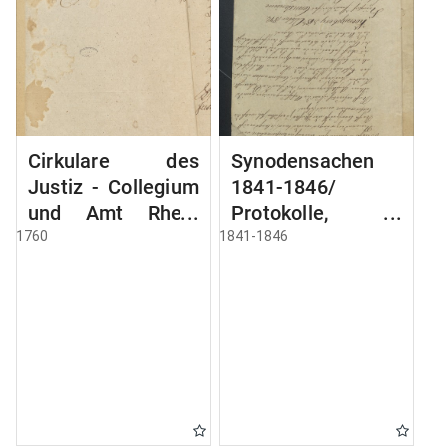
Cirkulare des
Synodensachen
Justiz - Collegium
1841-1846/
und Amt Rhein
Protokolle,
Verfügunge des
Verbemerkunge,
1760
1841-1846
russisches
General - Bescieid,
Gouverneur von
Geschäfts -
Preussen
Ordnung der
Provinzial -
Synode usw