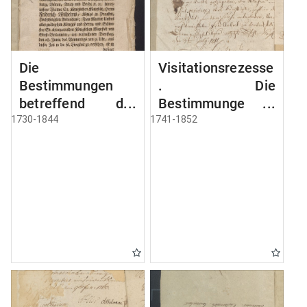
Die
Visitationsrezesse
Bestimmungen
. Die
betreffend der
Bestimmunge
Angelegenheiten
Hinsichts der
1730-1844
1741-1852
des Königliches
Visitationresesse
Hauses/
und revisions
Familiennachricht
Erinnerungen
ungen, Fürbitten,
Denksagungen,
Gebete und
Predigate