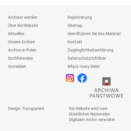
Wielkich Chełm]
Leśno i Wielkie
Chełmy teraz z
Archivar werden
Registrierung
Sądem
Über die Website
Sitemap
Powiatowym w
Aktuelles
Identifizieren Sie das Material
Chojnicach]
Unsere Archive
Kontakt
Archive in Polen
Zugänglichkeitserklärung
Suchhinweise
Datenschutzrichtlinie
Anmelden
Włącz nowy slider
Design
: Transparent
Die Website wird vom
Staatlichen
Nationalen
Digitalen Archiv
verwaltet