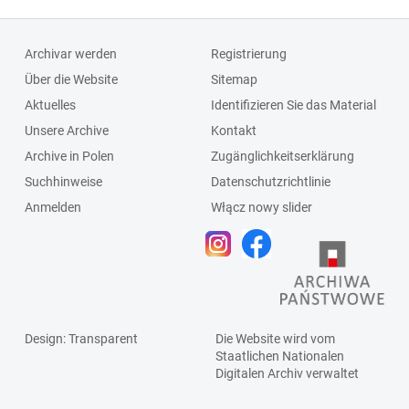
Wielkich Chełm]
Leśno i Wielkie
Chełmy teraz z
Archivar werden
Registrierung
Sądem
Über die Website
Sitemap
Powiatowym w
Aktuelles
Identifizieren Sie das Material
Chojnicach]
Unsere Archive
Kontakt
Archive in Polen
Zugänglichkeitserklärung
Suchhinweise
Datenschutzrichtlinie
Anmelden
Włącz nowy slider
Design
: Transparent
Die Website wird vom
Staatlichen
Nationalen
Digitalen Archiv
verwaltet