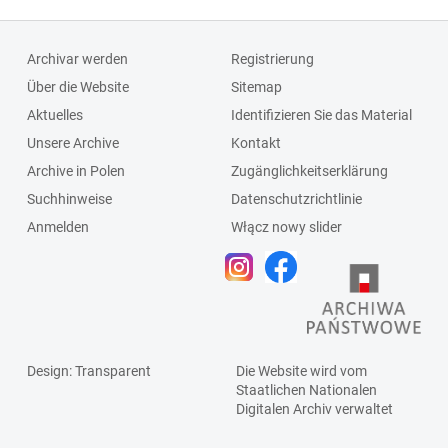
Wielkich Chełm]
Leśno i Wielkie
Chełmy teraz z
Archivar werden
Registrierung
Sądem
Über die Website
Sitemap
Powiatowym w
Aktuelles
Identifizieren Sie das Material
Chojnicach]
Unsere Archive
Kontakt
Archive in Polen
Zugänglichkeitserklärung
Suchhinweise
Datenschutzrichtlinie
Anmelden
Włącz nowy slider
Design
: Transparent
Die Website wird vom
Staatlichen
Nationalen
Digitalen Archiv
verwaltet