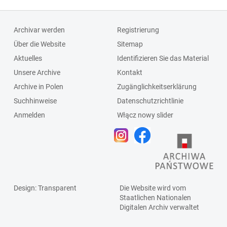
Wielkich Chełm]
Leśno i Wielkie
Chełmy teraz z
Archivar werden
Registrierung
Sądem
Über die Website
Sitemap
Powiatowym w
Aktuelles
Identifizieren Sie das Material
Chojnicach]
Unsere Archive
Kontakt
Archive in Polen
Zugänglichkeitserklärung
Suchhinweise
Datenschutzrichtlinie
Anmelden
Włącz nowy slider
Design
: Transparent
Die Website wird vom
Staatlichen
Nationalen
Digitalen Archiv
verwaltet