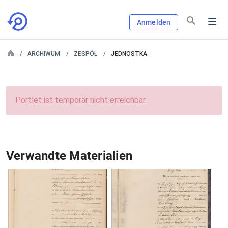
Anmelden
ARCHIWUM
ZESPÓŁ
JEDNOSTKA
Portlet ist temporär nicht erreichbar.
Verwandte Materialien