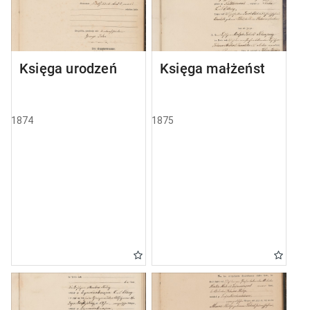
Księga urodzeń
Księga małżeństw
1874
1875