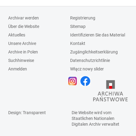
monasteria Or. Fr.
coenobio
Min. in Prussia ex
episcopus
Archivar werden
Registrierung
provincia Saxonia
assignat 600
Über die Website
Sitemap
et incorporabant
florenos
Aktuelles
Identifizieren Sie das Material
ad provinciam
polonicalis ex
Unsere Archive
Kontakt
Poloniam.
censo seu
Archive in Polen
Zugänglichkeitserklärung
Episcopus dat
elemosynain
Suchhinweise
Datenschutzrichtlinie
deficiens
praeforio civitatis
Anmelden
Włącz nowy slider
monasterio in
Culmen
LUbavia quidam
/Chełmża/: 36
agrum, libertates
florenos perpetui
ac utilitates ut
annui census.
calamitati
Episcopus
occurere
culmensis And
Design
: Transparent
Die Website wird vom
Olszowski
Staatlichen
Nationalen
Digitalen Archiv
verwaltet
confirmat
fundationem