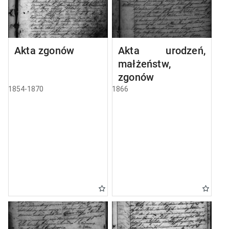
Akta zgonów
Akta urodzeń,
małżeństw,
zgonów
1854-1870
1866