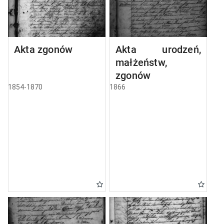
Akta zgonów
Akta urodzeń,
małżeństw,
zgonów
1854-1870
1866