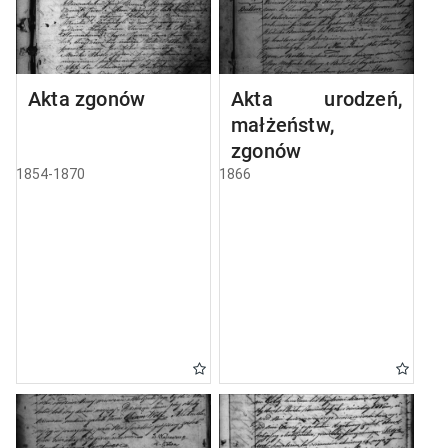
Akta zgonów
Akta urodzeń,
małżeństw,
zgonów
1854-1870
1866