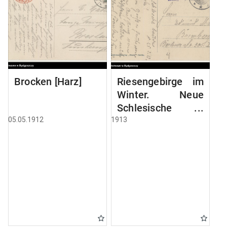
Brocken [Harz]
Riesengebirge im
Winter. Neue
Schlesische
Baude, 1195 mtr
05.05.1912
1913