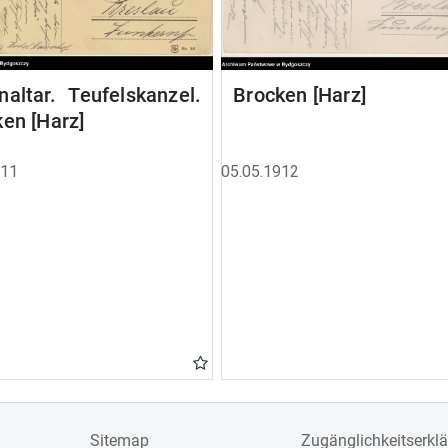
altar. Teufelskanzel.
Brocken [Harz]
en [Harz]
911
05.05.1912
Sitemap
Zugänglichkeitserkl