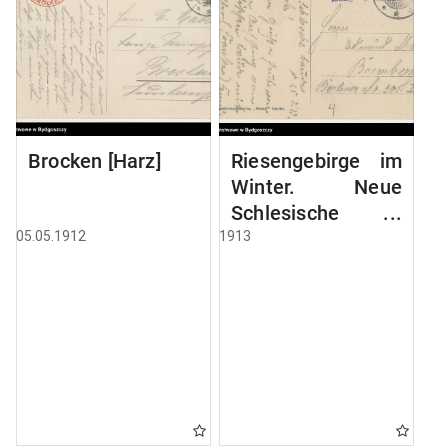
Brocken [Harz]
Riesengebirge im
Winter. Neue
Schlesische
Baude, 1195 mtr
05.05.1912
1913