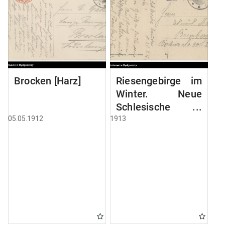
Brocken [Harz]
Riesengebirge im
Winter. Neue
Schlesische
Baude, 1195 mtr
05.05.1912
1913