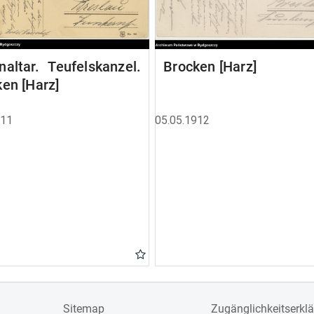
altar. Teufelskanzel.
Brocken [Harz]
en [Harz]
911
05.05.1912
Sitemap
Zugänglichkeitserkl