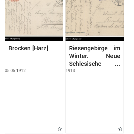
Brocken [Harz]
Riesengebirge im
Winter. Neue
Schlesische
Baude, 1195 mtr
05.05.1912
1913