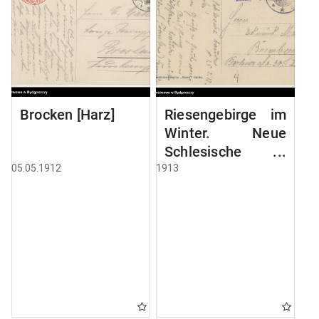
Brocken [Harz]
Riesengebirge im
Winter. Neue
Schlesische
Baude, 1195 mtr
05.05.1912
1913