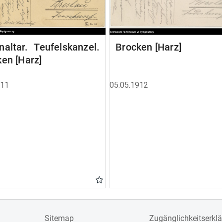
altar. Teufelskanzel.
Brocken [Harz]
en [Harz]
911
05.05.1912
Sitemap
Zugänglichkeitserkl