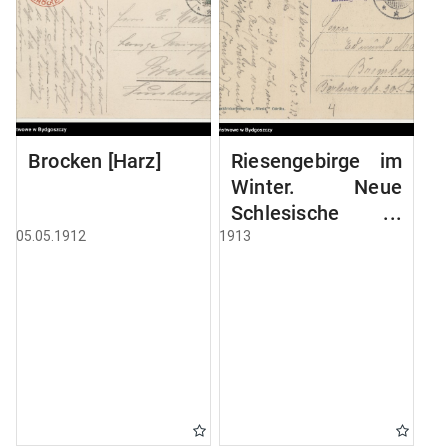
Brocken [Harz]
Riesengebirge im
Winter. Neue
Schlesische
Baude, 1195 mtr
05.05.1912
1913