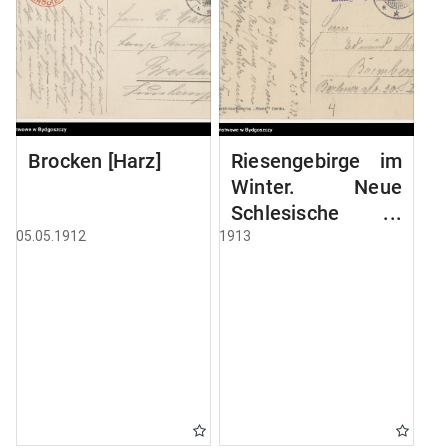
Brocken [Harz]
Riesengebirge im
Winter. Neue
Schlesische
Baude, 1195 mtr
05.05.1912
1913