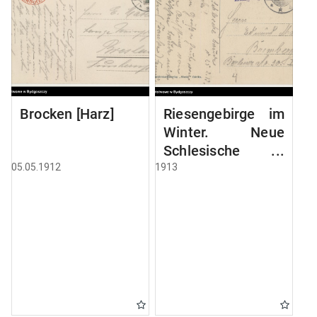
Brocken [Harz]
Riesengebirge im
Winter. Neue
Schlesische
Baude, 1195 mtr
05.05.1912
1913