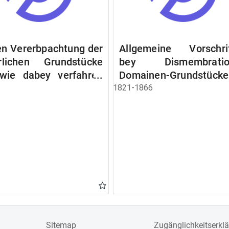
n Vererbpachtung der
Allgemeine Vorschri
rlichen Grundstücke
bey Dismembratio
wie dabey verfahren
Domainen-Grundstücke
n soll
1821-1866
Sitemap
Zugänglichkeitserkl