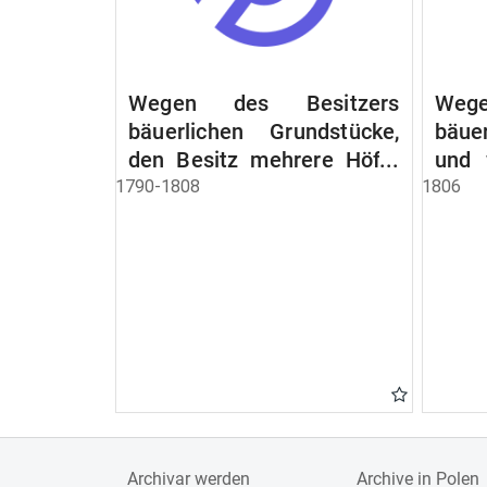
Wegen des Besitzers
Wege
bäuerlichen Grundstücke,
bäue
den Besitz mehrere Höfe.
und 
Instruction wegen der
werde
1790-1808
1806
Erbfolge
Archivar werden
Archive in Polen