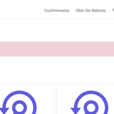
A
Suchhinweise
Über die Website