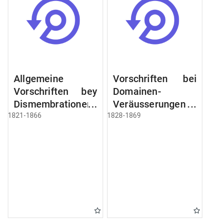
Allgemeine
Vorschriften bei
Vorschriften bey
Domainen-
Dismembrationen
Veräusserungen
Domainen-
und
1821-1866
1828-1869
Grundstücke
Verpachtungen