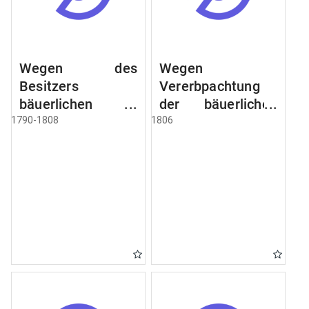
Wegen des
Wegen
Besitzers
Vererbpachtung
bäuerlichen
der bäuerlichen
Grundstücke, den
Grundstücke und
1790-1808
1806
Besitz mehrere
wie dabey
Höfe. Instruction
verfahren werden
wegen der
soll
Erbfolge