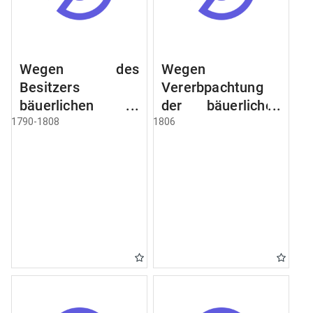
Wegen des
Wegen
Besitzers
Vererbpachtung
bäuerlichen
der bäuerlichen
Grundstücke, den
Grundstücke und
1790-1808
1806
Besitz mehrere
wie dabey
Höfe. Instruction
verfahren werden
wegen der
soll
Erbfolge