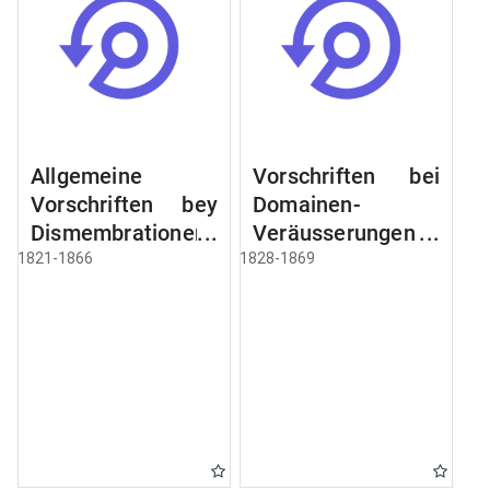
Allgemeine
Vorschriften bei
Vorschriften bey
Domainen-
Dismembrationen
Veräusserungen
Domainen-
und
1821-1866
1828-1869
Grundstücke
Verpachtungen