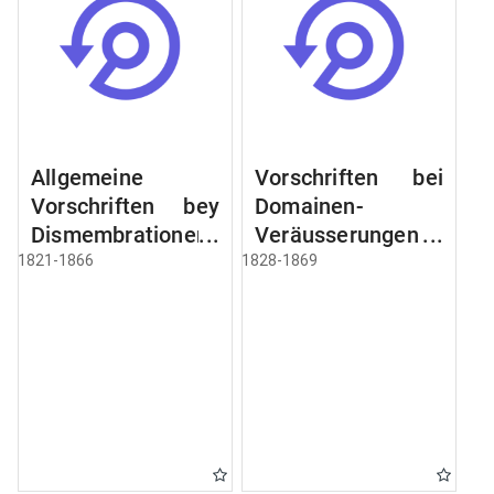
Allgemeine
Vorschriften bei
Vorschriften bey
Domainen-
Dismembrationen
Veräusserungen
Domainen-
und
1821-1866
1828-1869
Grundstücke
Verpachtungen