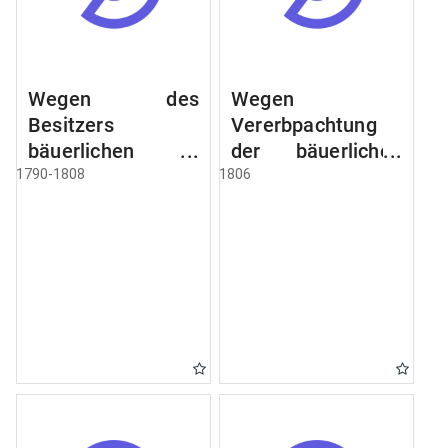
Wegen des
Wegen
Besitzers
Vererbpachtung
bäuerlichen
der bäuerlichen
Grundstücke, den
Grundstücke und
1790-1808
1806
Besitz mehrere
wie dabey
Höfe. Instruction
verfahren werden
wegen der
soll
Erbfolge