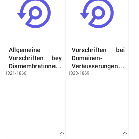
Allgemeine
Vorschriften bei
Vorschriften bey
Domainen-
Dismembrationen
Veräusserungen
Domainen-
und
1821-1866
1828-1869
Grundstücke
Verpachtungen