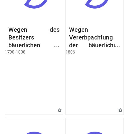
Wegen des
Wegen
Besitzers
Vererbpachtung
bäuerlichen
der bäuerlichen
Grundstücke, den
Grundstücke und
1790-1808
1806
Besitz mehrere
wie dabey
Höfe. Instruction
verfahren werden
wegen der
soll
Erbfolge