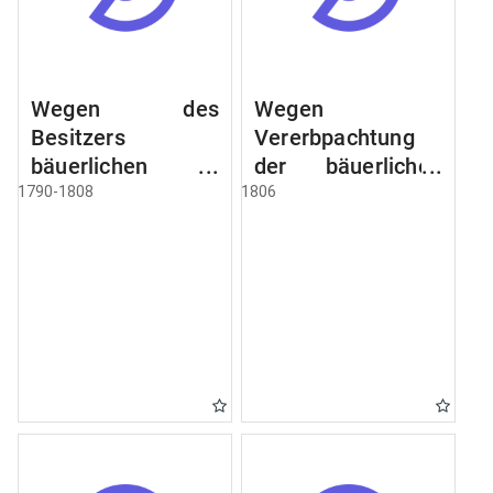
Wegen des
Wegen
Besitzers
Vererbpachtung
bäuerlichen
der bäuerlichen
Grundstücke, den
Grundstücke und
1790-1808
1806
Besitz mehrere
wie dabey
Höfe. Instruction
verfahren werden
wegen der
soll
Erbfolge