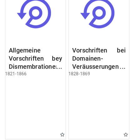
Allgemeine
Vorschriften bei
Vorschriften bey
Domainen-
Dismembrationen
Veräusserungen
Domainen-
und
1821-1866
1828-1869
Grundstücke
Verpachtungen