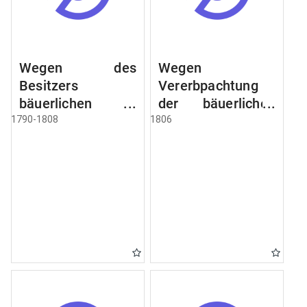
Wegen des
Wegen
Besitzers
Vererbpachtung
bäuerlichen
der bäuerlichen
Grundstücke, den
Grundstücke und
1790-1808
1806
Besitz mehrere
wie dabey
Höfe. Instruction
verfahren werden
wegen der
soll
Erbfolge