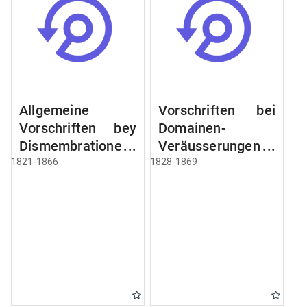
Allgemeine
Vorschriften bei
Vorschriften bey
Domainen-
Dismembrationen
Veräusserungen
Domainen-
und
1821-1866
1828-1869
Grundstücke
Verpachtungen