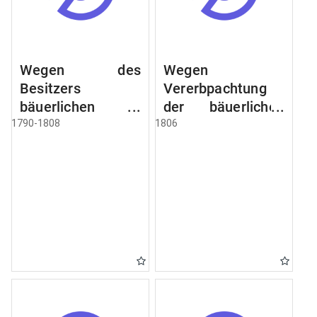
Wegen des
Wegen
Besitzers
Vererbpachtung
bäuerlichen
der bäuerlichen
Grundstücke, den
Grundstücke und
1790-1808
1806
Besitz mehrere
wie dabey
Höfe. Instruction
verfahren werden
wegen der
soll
Erbfolge