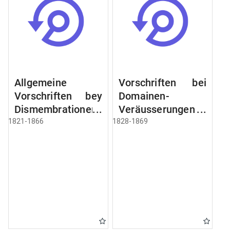
Allgemeine
Vorschriften bei
Vorschriften bey
Domainen-
Dismembrationen
Veräusserungen
Domainen-
und
1821-1866
1828-1869
Grundstücke
Verpachtungen