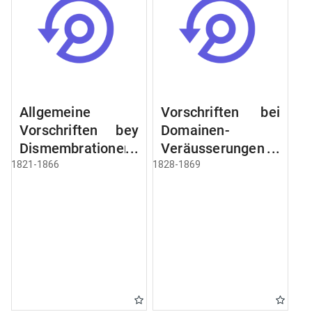
Allgemeine
Vorschriften bei
Vorschriften bey
Domainen-
Dismembrationen
Veräusserungen
Domainen-
und
1821-1866
1828-1869
Grundstücke
Verpachtungen