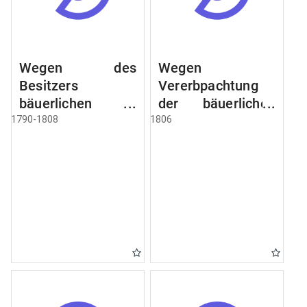
Wegen des
Wegen
Besitzers
Vererbpachtung
bäuerlichen
der bäuerlichen
Grundstücke, den
Grundstücke und
1790-1808
1806
Besitz mehrere
wie dabey
Höfe. Instruction
verfahren werden
wegen der
soll
Erbfolge