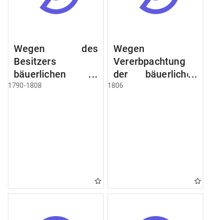
Wegen des
Wegen
Besitzers
Vererbpachtung
bäuerlichen
der bäuerlichen
Grundstücke, den
Grundstücke und
1790-1808
1806
Besitz mehrere
wie dabey
Höfe. Instruction
verfahren werden
wegen der
soll
Erbfolge