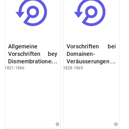
Allgemeine
Vorschriften bei
Vorschriften bey
Domainen-
Dismembrationen
Veräusserungen
Domainen-
und
1821-1866
1828-1869
Grundstücke
Verpachtungen