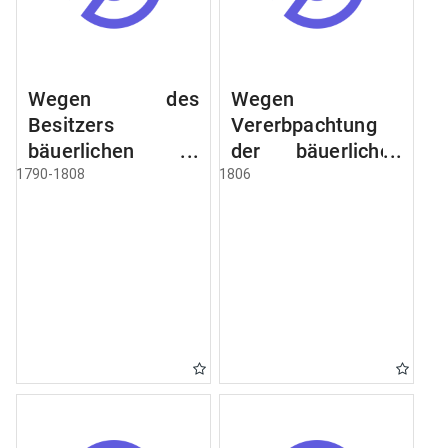
Wegen des
Wegen
Besitzers
Vererbpachtung
bäuerlichen
der bäuerlichen
Grundstücke, den
Grundstücke und
1790-1808
1806
Besitz mehrere
wie dabey
Höfe. Instruction
verfahren werden
wegen der
soll
Erbfolge