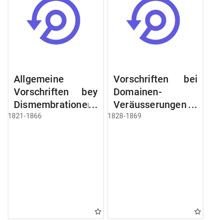
Allgemeine
Vorschriften bei
Vorschriften bey
Domainen-
Dismembrationen
Veräusserungen
Domainen-
und
1821-1866
1828-1869
Grundstücke
Verpachtungen