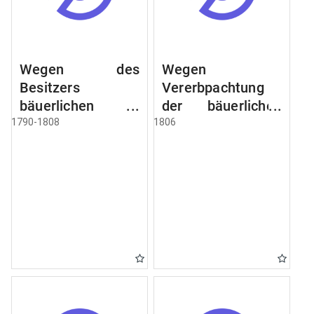
Wegen des
Wegen
Besitzers
Vererbpachtung
bäuerlichen
der bäuerlichen
Grundstücke, den
Grundstücke und
1790-1808
1806
Besitz mehrere
wie dabey
Höfe. Instruction
verfahren werden
wegen der
soll
Erbfolge