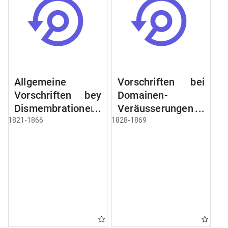
Allgemeine
Vorschriften bei
Vorschriften bey
Domainen-
Dismembrationen
Veräusserungen
Domainen-
und
1821-1866
1828-1869
Grundstücke
Verpachtungen