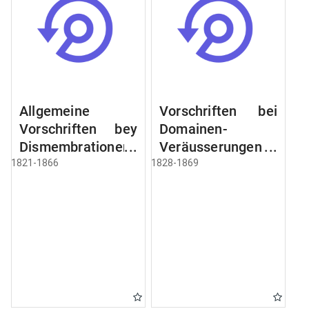
Allgemeine
Vorschriften bei
Vorschriften bey
Domainen-
Dismembrationen
Veräusserungen
Domainen-
und
1821-1866
1828-1869
Grundstücke
Verpachtungen