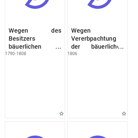
Wegen des
Wegen
Besitzers
Vererbpachtung
bäuerlichen
der bäuerlichen
Grundstücke, den
Grundstücke und
1790-1808
1806
Besitz mehrere
wie dabey
Höfe. Instruction
verfahren werden
wegen der
soll
Erbfolge