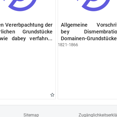
n Vererbpachtung der
Allgemeine Vorschri
rlichen Grundstücke
bey Dismembratio
wie dabey verfahren
Domainen-Grundstücke
n soll
1821-1866
Sitemap
Zugänglichkeitserkl