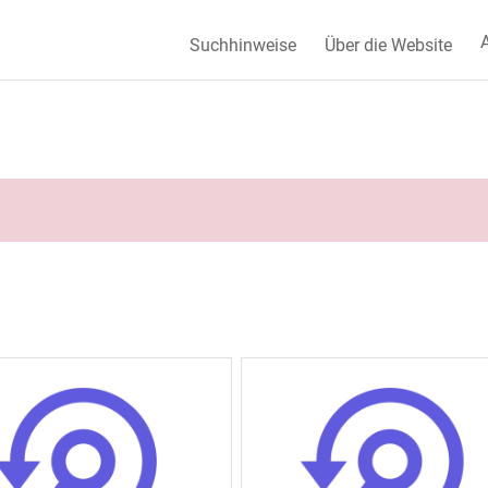
A
Suchhinweise
Über die Website