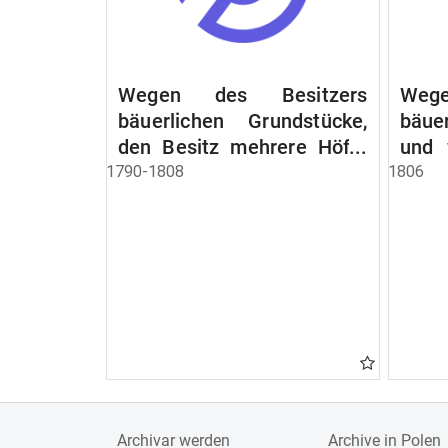
Wegen des Besitzers
Wege
bäuerlichen Grundstücke,
bäue
den Besitz mehrere Höfe.
und 
Instruction wegen der
werde
1790-1808
1806
Erbfolge
Archivar werden
Archive in Polen