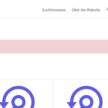
A
Suchhinweise
Über die Website