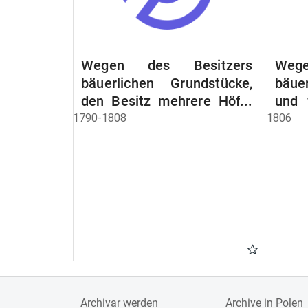
Wegen des Besitzers
Wege
bäuerlichen Grundstücke,
bäue
den Besitz mehrere Höfe.
und 
Instruction wegen der
werde
1790-1808
1806
Erbfolge
Archivar werden
Archive in Polen