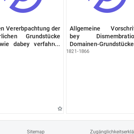
n Vererbpachtung der
Allgemeine Vorschri
rlichen Grundstücke
bey Dismembratio
wie dabey verfahren
Domainen-Grundstücke
n soll
1821-1866
Sitemap
Zugänglichkeitserkl