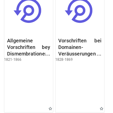
Allgemeine
Vorschriften bei
Vorschriften bey
Domainen-
Dismembrationen
Veräusserungen
Domainen-
und
1821-1866
1828-1869
Grundstücke
Verpachtungen