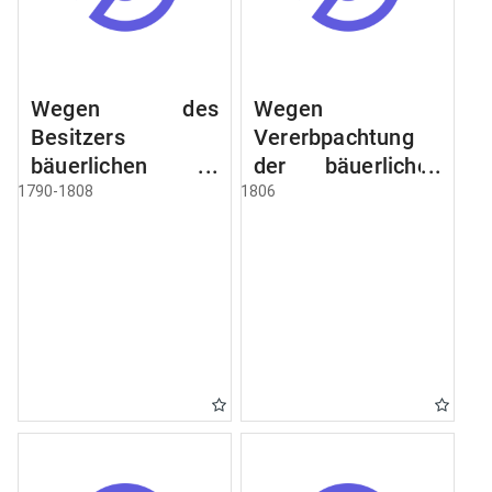
Wegen des
Wegen
Besitzers
Vererbpachtung
bäuerlichen
der bäuerlichen
Grundstücke, den
Grundstücke und
1790-1808
1806
Besitz mehrere
wie dabey
Höfe. Instruction
verfahren werden
wegen der
soll
Erbfolge