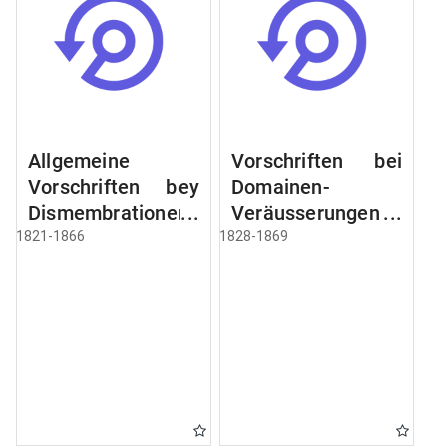
Allgemeine
Vorschriften bei
Vorschriften bey
Domainen-
Dismembrationen
Veräusserungen
Domainen-
und
1821-1866
1828-1869
Grundstücke
Verpachtungen