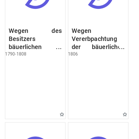
Wegen des
Wegen
Besitzers
Vererbpachtung
bäuerlichen
der bäuerlichen
Grundstücke, den
Grundstücke und
1790-1808
1806
Besitz mehrere
wie dabey
Höfe. Instruction
verfahren werden
wegen der
soll
Erbfolge