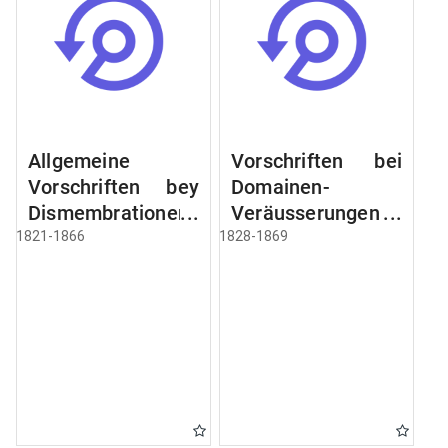
Allgemeine
Vorschriften bei
Vorschriften bey
Domainen-
Dismembrationen
Veräusserungen
Domainen-
und
1821-1866
1828-1869
Grundstücke
Verpachtungen