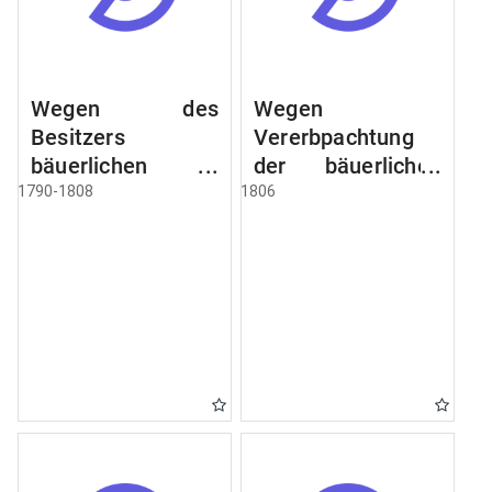
Wegen des
Wegen
Besitzers
Vererbpachtung
bäuerlichen
der bäuerlichen
Grundstücke, den
Grundstücke und
1790-1808
1806
Besitz mehrere
wie dabey
Höfe. Instruction
verfahren werden
wegen der
soll
Erbfolge