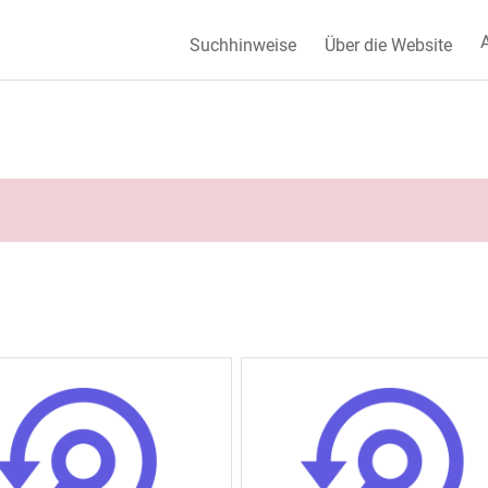
A
Suchhinweise
Über die Website