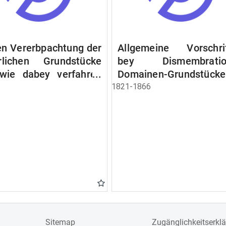
n Vererbpachtung der
Allgemeine Vorschri
rlichen Grundstücke
bey Dismembratio
wie dabey verfahren
Domainen-Grundstücke
n soll
1821-1866
Sitemap
Zugänglichkeitserkl