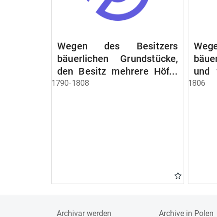
Wegen des Besitzers
Wege
bäuerlichen Grundstücke,
bäue
den Besitz mehrere Höfe.
und 
Instruction wegen der
werde
1790-1808
1806
Erbfolge
Archivar werden
Archive in Polen