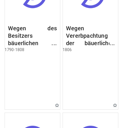
Wegen des
Wegen
Besitzers
Vererbpachtung
bäuerlichen
der bäuerlichen
Grundstücke, den
Grundstücke und
1790-1808
1806
Besitz mehrere
wie dabey
Höfe. Instruction
verfahren werden
wegen der
soll
Erbfolge