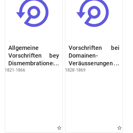
Allgemeine
Vorschriften bei
Vorschriften bey
Domainen-
Dismembrationen
Veräusserungen
Domainen-
und
1821-1866
1828-1869
Grundstücke
Verpachtungen