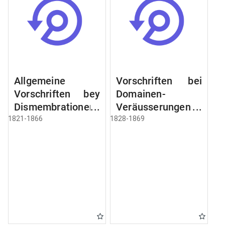
Allgemeine
Vorschriften bei
Vorschriften bey
Domainen-
Dismembrationen
Veräusserungen
Domainen-
und
1821-1866
1828-1869
Grundstücke
Verpachtungen