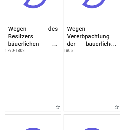
Wegen des
Wegen
Besitzers
Vererbpachtung
bäuerlichen
der bäuerlichen
Grundstücke, den
Grundstücke und
1790-1808
1806
Besitz mehrere
wie dabey
Höfe. Instruction
verfahren werden
wegen der
soll
Erbfolge